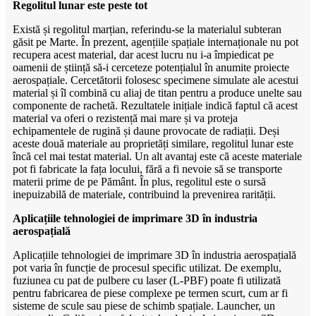
Regolitul lunar este peste tot
Există și regolitul marțian, referindu-se la materialul subteran
găsit pe Marte. În prezent, agențiile spațiale internaționale nu pot
recupera acest material, dar acest lucru nu i-a împiedicat pe
oamenii de știință să-i cerceteze potențialul în anumite proiecte
aerospațiale. Cercetătorii folosesc specimene simulate ale acestui
material și îl combină cu aliaj de titan pentru a produce unelte sau
componente de rachetă. Rezultatele inițiale indică faptul că acest
material va oferi o rezistență mai mare și va proteja
echipamentele de rugină și daune provocate de radiații. Deși
aceste două materiale au proprietăți similare, regolitul lunar este
încă cel mai testat material. Un alt avantaj este că aceste materiale
pot fi fabricate la fața locului, fără a fi nevoie să se transporte
materii prime de pe Pământ. În plus, regolitul este o sursă
inepuizabilă de materiale, contribuind la prevenirea rarității.
Aplicațiile tehnologiei de imprimare 3D în industria
aerospațială
Aplicațiile tehnologiei de imprimare 3D în industria aerospațială
pot varia în funcție de procesul specific utilizat. De exemplu,
fuziunea cu pat de pulbere cu laser (L-PBF) poate fi utilizată
pentru fabricarea de piese complexe pe termen scurt, cum ar fi
sisteme de scule sau piese de schimb spațiale. Launcher, un