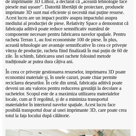
de imprimante 3D Lithoz, a declarat că „această tehnologie face
piesele mai ușoare”. Datorită libertății de proiectare, produsele
imprimate 3D sunt mai eficiente și necesită mai puține resurse.
Acest lucru are un impact pozitiv asupra impactului asupra
mediului al producției de piese. Relativity Space a demonstrat că
fabricația aditivă poate reduce semnificativ numărul de
componente necesare pentru fabricarea navelor spațiale. Pentru
racheta Terran 1, au fost economisite 100 de piese. În plus,
această tehnologie are avantaje semnificative în ceea ce privește
viteza de producție, racheta fiind finalizată în mai puțin de 60 de
zile. În schimb, fabricarea unei rachete folosind metode
tradiționale ar putea dura câțiva ani.
În ceea ce privește gestionarea resurselor, imprimarea 3D poate
economisi materiale și, în unele cazuri, poate chiar permite
reciclarea deșeurilor. În cele din urmă, fabricația aditivă poate
deveni un atu valoros pentru reducerea greutății la decolare a
rachetelor. Scopul este de a maximiza utilizarea materialelor
locale, cum ar fi regolitul, și de a minimiza transportul
materialelor în interiorul navelor spațiale. Acest lucru face
posibilă transportul doar al unei imprimante 3D, care poate crea
totul la fața locului după călătorie.