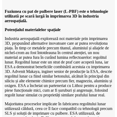
Fuziunea cu pat de pulbere laser (L-PBF) este o tehnologie
utilizată pe scară largă în imprimarea 3D în industria
aerospațială.
Potențialul materialelor spațiale
Industria aerospațială explorează noi materiale prin imprimarea
3D, propunând alternative inovatoare care ar putea revoluționa
piața. În timp ce metalele precum titanul, aluminiul și aliajele de
nichel-crom au fost întotdeauna în centrul atenției, un nou
material ar putea fura în curând lumina reflectoarelor: regolitul
lunar. Regolitul lunar este un strat de praf care acoperă luna, iar
ESA a demonstrat beneficiile combinării acestuia cu imprimarea
3D. Advenit Makaya, inginer senior de producție la ESA, descrie
regolitul lunar ca fiind similar betonului, alcătuit în principal din
siliciu și alte elemente chimice precum fier, magneziu, aluminiu și
oxigen. ESA a încheiat un parteneriat cu Lithoz pentru a produce
piese funcționale mici, cum ar fi șuruburi și angrenaje, folosind
regolit lunar simulat cu proprietăți similare prafului lunar real.
Majoritatea proceselor implicate în fabricarea regolitului lunar
utilizează căldură, ceea ce îl face compatibil cu tehnologii precum
SLS și soluții de imprimare cu pulbere. ESA utilizează, de