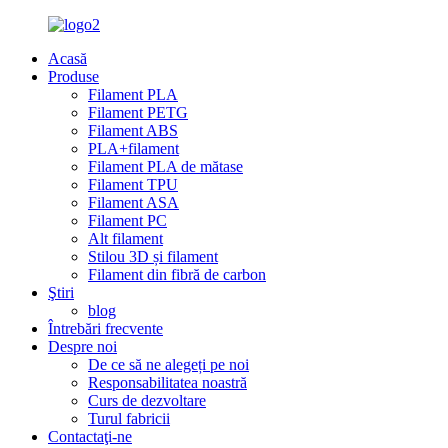
Acasă
Produse
Filament PLA
Filament PETG
Filament ABS
PLA+filament
Filament PLA de mătase
Filament TPU
Filament ASA
Filament PC
Alt filament
Stilou 3D și filament
Filament din fibră de carbon
Ştiri
blog
Întrebări frecvente
Despre noi
De ce să ne alegeți pe noi
Responsabilitatea noastră
Curs de dezvoltare
Turul fabricii
Contactaţi-ne