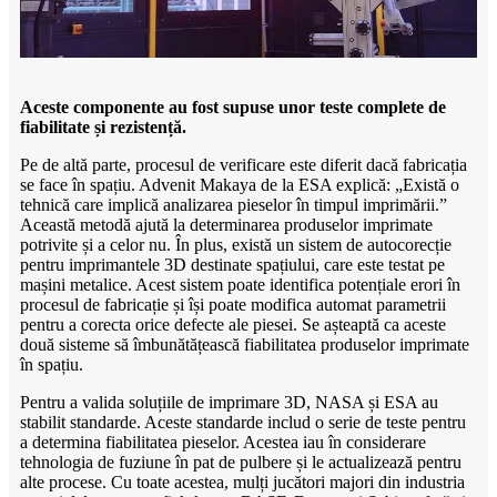
Aceste componente au fost supuse unor teste complete de
fiabilitate și rezistență.
Pe de altă parte, procesul de verificare este diferit dacă fabricația
se face în spațiu. Advenit Makaya de la ESA explică: „Există o
tehnică care implică analizarea pieselor în timpul imprimării.”
Această metodă ajută la determinarea produselor imprimate
potrivite și a celor nu. În plus, există un sistem de autocorecție
pentru imprimantele 3D destinate spațiului, care este testat pe
mașini metalice. Acest sistem poate identifica potențiale erori în
procesul de fabricație și își poate modifica automat parametrii
pentru a corecta orice defecte ale piesei. Se așteaptă ca aceste
două sisteme să îmbunătățească fiabilitatea produselor imprimate
în spațiu.
Pentru a valida soluțiile de imprimare 3D, NASA și ESA au
stabilit standarde. Aceste standarde includ o serie de teste pentru
a determina fiabilitatea pieselor. Acestea iau în considerare
tehnologia de fuziune în pat de pulbere și le actualizează pentru
alte procese. Cu toate acestea, mulți jucători majori din industria