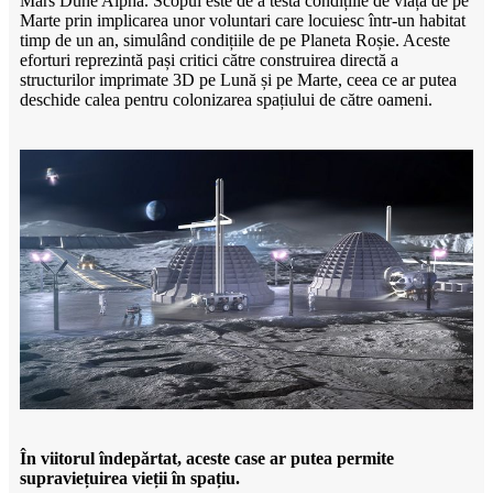
Mars Dune Alpha. Scopul este de a testa condițiile de viață de pe
Marte prin implicarea unor voluntari care locuiesc într-un habitat
timp de un an, simulând condițiile de pe Planeta Roșie. Aceste
eforturi reprezintă pași critici către construirea directă a
structurilor imprimate 3D pe Lună și pe Marte, ceea ce ar putea
deschide calea pentru colonizarea spațiului de către oameni.
În viitorul îndepărtat, aceste case ar putea permite
supraviețuirea vieții în spațiu.