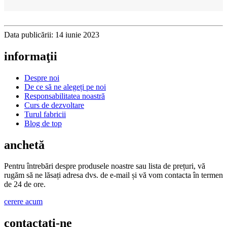
Data publicării: 14 iunie 2023
informaţii
Despre noi
De ce să ne alegeți pe noi
Responsabilitatea noastră
Curs de dezvoltare
Turul fabricii
Blog de top
anchetă
Pentru întrebări despre produsele noastre sau lista de prețuri, vă
rugăm să ne lăsați adresa dvs. de e-mail și vă vom contacta în termen
de 24 de ore.
cerere acum
contactaţi-ne