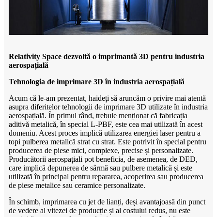
Relativity Space dezvoltă o imprimantă 3D pentru industria
aerospațială
Tehnologia de imprimare 3D în industria aerospațială
Acum că le-am prezentat, haideți să aruncăm o privire mai atentă
asupra diferitelor tehnologii de imprimare 3D utilizate în industria
aerospațială. În primul rând, trebuie menționat că fabricația
aditivă metalică, în special L-PBF, este cea mai utilizată în acest
domeniu. Acest proces implică utilizarea energiei laser pentru a
topi pulberea metalică strat cu strat. Este potrivit în special pentru
producerea de piese mici, complexe, precise și personalizate.
Producătorii aerospațiali pot beneficia, de asemenea, de DED,
care implică depunerea de sârmă sau pulbere metalică și este
utilizată în principal pentru repararea, acoperirea sau producerea
de piese metalice sau ceramice personalizate.
În schimb, imprimarea cu jet de lianți, deși avantajoasă din punct
de vedere al vitezei de producție și al costului redus, nu este