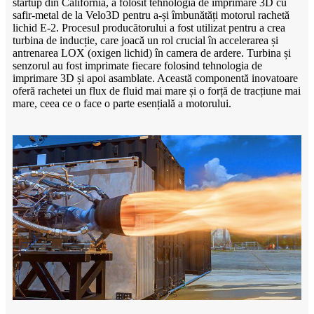
startup din California, a folosit tehnologia de imprimare 3D cu
safir-metal de la Velo3D pentru a-și îmbunătăți motorul rachetă
lichid E-2. Procesul producătorului a fost utilizat pentru a crea
turbina de inducție, care joacă un rol crucial în accelerarea și
antrenarea LOX (oxigen lichid) în camera de ardere. Turbina și
senzorul au fost imprimate fiecare folosind tehnologia de
imprimare 3D și apoi asamblate. Această componentă inovatoare
oferă rachetei un flux de fluid mai mare și o forță de tracțiune mai
mare, ceea ce o face o parte esențială a motorului.