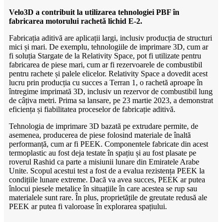
Velo3D a contribuit la utilizarea tehnologiei PBF în
fabricarea motorului rachetă lichid E-2.
Fabricația aditivă are aplicații largi, inclusiv producția de structuri
mici și mari. De exemplu, tehnologiile de imprimare 3D, cum ar
fi soluția Stargate de la Relativity Space, pot fi utilizate pentru
fabricarea de piese mari, cum ar fi rezervoarele de combustibil
pentru rachete și palele elicelor. Relativity Space a dovedit acest
lucru prin producția cu succes a Terran 1, o rachetă aproape în
întregime imprimată 3D, inclusiv un rezervor de combustibil lung
de câțiva metri. Prima sa lansare, pe 23 martie 2023, a demonstrat
eficiența și fiabilitatea proceselor de fabricație aditivă.
Tehnologia de imprimare 3D bazată pe extrudare permite, de
asemenea, producerea de piese folosind materiale de înaltă
performanță, cum ar fi PEEK. Componentele fabricate din acest
termoplastic au fost deja testate în spațiu și au fost plasate pe
roverul Rashid ca parte a misiunii lunare din Emiratele Arabe
Unite. Scopul acestui test a fost de a evalua rezistența PEEK la
condițiile lunare extreme. Dacă va avea succes, PEEK ar putea
înlocui piesele metalice în situațiile în care acestea se rup sau
materialele sunt rare. În plus, proprietățile de greutate redusă ale
PEEK ar putea fi valoroase în explorarea spațiului.