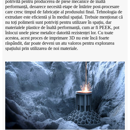
potrivită pentru producerea de piese mecanice de înaltă
performanță, deoarece necesită etape de întărire post-procesare
care cresc timpul de fabricație al produsului final. Tehnologia de
extrudare este eficientă și în mediul spațial. Trebuie menționat că
nu toți polimerii sunt potriviți pentru utilizare în spațiu, dar
materialele plastice de înaltă performanță, cum ar fi PEEK, pot
înlocui unele piese metalice datorită rezistenței lor. Cu toate
acestea, acest proces de imprimare 3D nu este încă foarte
răspândit, dar poate deveni un atu valoros pentru explorarea
spațiului prin utilizarea de noi materiale.