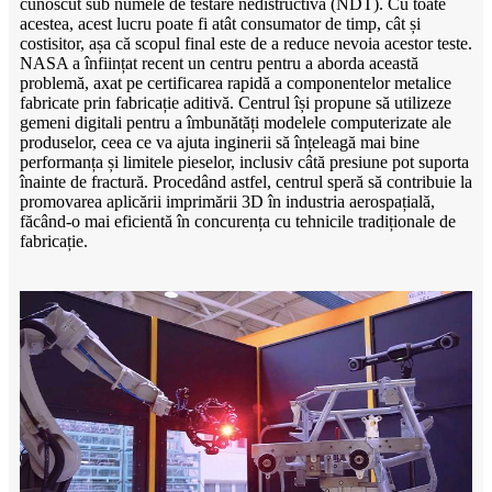
cunoscut sub numele de testare nedistructivă (NDT). Cu toate
acestea, acest lucru poate fi atât consumator de timp, cât și
costisitor, așa că scopul final este de a reduce nevoia acestor teste.
NASA a înființat recent un centru pentru a aborda această
problemă, axat pe certificarea rapidă a componentelor metalice
fabricate prin fabricație aditivă. Centrul își propune să utilizeze
gemeni digitali pentru a îmbunătăți modelele computerizate ale
produselor, ceea ce va ajuta inginerii să înțeleagă mai bine
performanța și limitele pieselor, inclusiv câtă presiune pot suporta
înainte de fractură. Procedând astfel, centrul speră să contribuie la
promovarea aplicării imprimării 3D în industria aerospațială,
făcând-o mai eficientă în concurența cu tehnicile tradiționale de
fabricație.