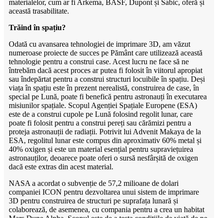
materialelor, cum ar fi Arkema, BASF, Dupont și Sabic, oferă și
această trasabilitate.
Trăind în spațiu?
Odată cu avansarea tehnologiei de imprimare 3D, am văzut
numeroase proiecte de succes pe Pământ care utilizează această
tehnologie pentru a construi case. Acest lucru ne face să ne
întrebăm dacă acest proces ar putea fi folosit în viitorul apropiat
sau îndepărtat pentru a construi structuri locuibile în spațiu. Deși
viața în spațiu este în prezent nerealistă, construirea de case, în
special pe Lună, poate fi benefică pentru astronauți în executarea
misiunilor spațiale. Scopul Agenției Spațiale Europene (ESA)
este de a construi cupole pe Lună folosind regolit lunar, care
poate fi folosit pentru a construi pereți sau cărămizi pentru a
proteja astronauții de radiații. Potrivit lui Advenit Makaya de la
ESA, regolitul lunar este compus din aproximativ 60% metal și
40% oxigen și este un material esențial pentru supraviețuirea
astronauților, deoarece poate oferi o sursă nesfârșită de oxigen
dacă este extras din acest material.
NASA a acordat o subvenție de 57,2 milioane de dolari
companiei ICON pentru dezvoltarea unui sistem de imprimare
3D pentru construirea de structuri pe suprafața lunară și
colaborează, de asemenea, cu compania pentru a crea un habitat