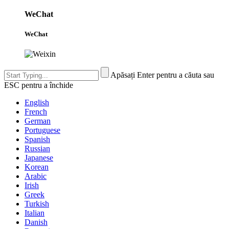
WeChat
WeChat
Apăsați Enter pentru a căuta sau
ESC pentru a închide
English
French
German
Portuguese
Spanish
Russian
Japanese
Korean
Arabic
Irish
Greek
Turkish
Italian
Danish